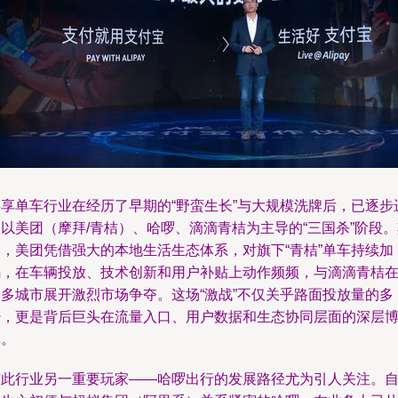
共享单车行业在经历了早期的“野蛮生长”与大规模洗牌后，已逐步
以美团（摩拜/青桔）、哈啰、滴滴青桔为主导的“三国杀”阶段
中，美团凭借强大的本地生活生态体系，对旗下“青桔”单车持续加
码，在车辆投放、技术创新和用户补贴上动作频频，与滴滴青桔
众多城市展开激烈市场争夺。这场“激战”不仅关乎路面投放量的多
少，更是背后巨头在流量入口、用户数据和生态协同层面的深层
弈。
与此行业另一重要玩家——哈啰出行的发展路径尤为引人关注。