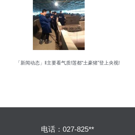
「新闻动态」‖主要看气质!莲都“土豪猪”登上央视!
电话：027-825**