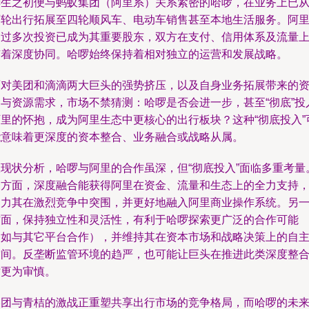
诞生之初便与蚂蚁集团（阿里系）关系紧密的哈啰，在业务上已
两轮出行拓展至四轮顺风车、电动车销售甚至本地生活服务。阿
通过多次投资已成为其重要股东，双方在支付、信用体系及流量
有着深度协同。哈啰始终保持着相对独立的运营和发展战略。
面对美团和滴滴两大巨头的强势挤压，以及自身业务拓展带来的
金与资源需求，市场不禁猜测：哈啰是否会进一步，甚至“彻底”投
阿里的怀抱，成为阿里生态中更核心的出行板块？这种“彻底投入”
能意味着更深度的资本整合、业务融合或战略从属。
从现状分析，哈啰与阿里的合作虽深，但“彻底投入”面临多重考量
一方面，深度融合能获得阿里在资金、流量和生态上的全力支持
助力其在激烈竞争中突围，并更好地融入阿里商业操作系统。另
方面，保持独立性和灵活性，有利于哈啰探索更广泛的合作可能
（如与其它平台合作），并维持其在资本市场和战略决策上的自
空间。反垄断监管环境的趋严，也可能让巨头在推进此类深度整
时更为审慎。
美团与青桔的激战正重塑共享出行市场的竞争格局，而哈啰的未