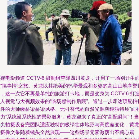
视电影频道 CCTV-6 摄制组空降四川黄龙，开启了一场别开生
的“搞事情”之旅。黄龙以其绝美的钙华景观和多姿的高山山地享誉
，这一次它不再是单纯的旅游打卡地，而是变身为 CCTV-6 打
惊人视觉与大视频效果的“临场感制作后院”。通过一步即达顶配拍
条件的大师级桥梁桥梁风格、无可替代的自然光源與纯独特质“面
力”系统设系统性的景影服务，黄龙迎来了真正的“高配瞬间”！当
顶尖拍摄设备完团队适应独特的极绿壮体地形与高度差变化，黄
的摄像文采随着镜头全然展现——这些场景元素激荡出不羁心震