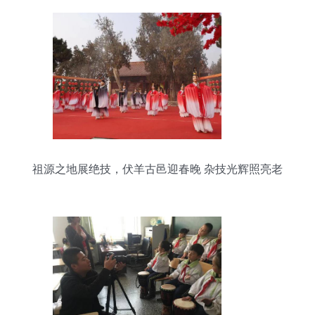
祖源之地展绝技，伏羊古邑迎春晚 杂技光辉照亮老
子故里问道路