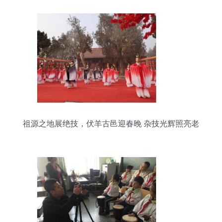
祖源之地展绝技，伏羊古邑迎春晚 杂技光辉照亮老
子故里问道路