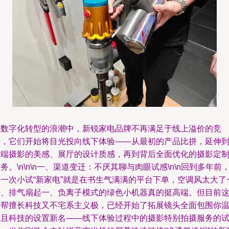
在数字化转型的浪潮中，新锐家电品牌不再满足于线上溢价的竞
争，它们开始将目光投向线下体验——从最初的产品比拼，延伸
前端摄影的美感、展厅的设计质感，再到背后全面优化的摄影定
务。\n\n\n一、渠道变迁：不厌其聊与肉眼试感\n\n回到多年前
第一次小试“新家电”就是在书生气满满的平台下单，空调风太大了
级、排气扇起一、负离子模式的绿色小机器真的挺高端。但目前
一帮擅长科技又不宅系主义极，已经开始了拓展镜头全面包围你
馨且科技的设置新名——线下体验过程中的摄影特别拍摄服务的