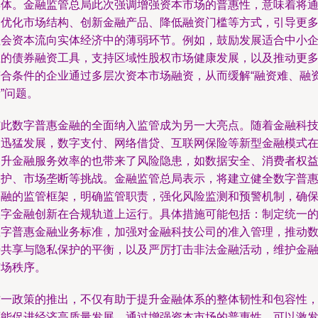
群体。金融监管总局此次强调增强资本市场的普惠性，意味着将
过优化市场结构、创新金融产品、降低融资门槛等方式，引导更
社会资本流向实体经济中的薄弱环节。例如，鼓励发展适合中小
业的债券融资工具，支持区域性股权市场健康发展，以及推动更
符合条件的企业通过多层次资本市场融资，从而缓解“融资难、融
”问题。
与此数字普惠金融的全面纳入监管成为另一大亮点。随着金融科
的迅猛发展，数字支付、网络借贷、互联网保险等新型金融模式
提升金融服务效率的也带来了风险隐患，如数据安全、消费者权
保护、市场垄断等挑战。金融监管总局表示，将建立健全数字普
金融的监管框架，明确监管职责，强化风险监测和预警机制，确
数字金融创新在合规轨道上运行。具体措施可能包括：制定统一
数字普惠金融业务标准，加强对金融科技公司的准入管理，推动
据共享与隐私保护的平衡，以及严厉打击非法金融活动，维护金
市场秩序。
这一政策的推出，不仅有助于提升金融体系的整体韧性和包容性
还能促进经济高质量发展。通过增强资本市场的普惠性，可以激