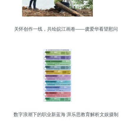
关怀创作一线，共绘皖江画卷——虞爱华看望慰问
《八百里皖江全景录》(铜陵段)摄制组
数字浪潮下的职业新蓝海 湃乐思教育解析文娱摄制
服务就业新机遇