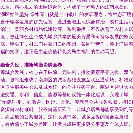
的民居、精心规划的田园综合体，构成了一幅动人的江南水墨画
南湖区始终坚持“绿水青山就是金山银山”的发展理念，将生态环境
护置于城乡发展的优先位置。通过全域土地综合整治、农村生活
水治理、美丽乡村精品线建设等一系列举措，不仅改善了农村人
环境，更让绿色生态成为城乡共享的最美背景和可持续发展的坚
基底。镜头下，村民们在家门口的花园、菜园里劳作，脸上洋溢
幸福的笑容，这正是生态价值转化为民生福祉的生动写照。
以融合为径，描绘均衡协调画卷
统筹城乡发展，核心在于破除二元结构，推动要素平等交换、双
流动。摄制组走访了南湖区的城乡基础设施互联互通现场、标准
社区卫生服务中心以及城乡统一的公共服务平台。南湖区通过大
推进交通、水利、信息、能源等基础设施一体化建设，实现了城
乡“无缝对接”。在教育、医疗、文化、养老等公共服务领域，持续
动资源向农村倾斜、服务向基层延伸，让城乡居民都能享受到均
化、高品质的公共服务。这种以城带乡、城乡互促的融合发展模
式，有效缩小了城乡差距，让发展成果更多更公平惠及全体人民