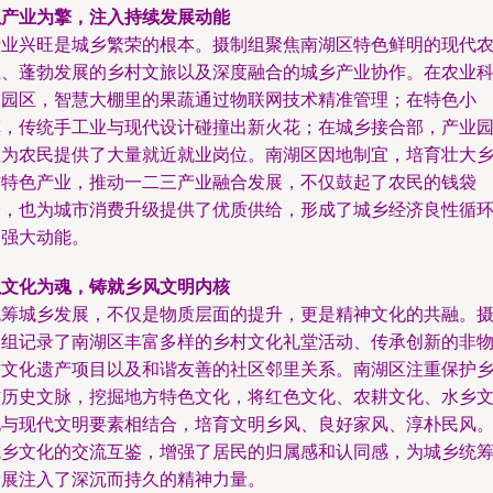
以产业为擎，注入持续发展动能
产业兴旺是城乡繁荣的根本。摄制组聚焦南湖区特色鲜明的现代
业、蓬勃发展的乡村文旅以及深度融合的城乡产业协作。在农业
技园区，智慧大棚里的果蔬通过物联网技术精准管理；在特色小
镇，传统手工业与现代设计碰撞出新火花；在城乡接合部，产业
区为农民提供了大量就近就业岗位。南湖区因地制宜，培育壮大
村特色产业，推动一二三产业融合发展，不仅鼓起了农民的钱袋
子，也为城市消费升级提供了优质供给，形成了城乡经济良性循
的强大动能。
以文化为魂，铸就乡风文明内核
统筹城乡发展，不仅是物质层面的提升，更是精神文化的共融。
制组记录了南湖区丰富多样的乡村文化礼堂活动、传承创新的非
质文化遗产项目以及和谐友善的社区邻里关系。南湖区注重保护
村历史文脉，挖掘地方特色文化，将红色文化、农耕文化、水乡
化与现代文明要素相结合，培育文明乡风、良好家风、淳朴民风
城乡文化的交流互鉴，增强了居民的归属感和认同感，为城乡统
发展注入了深沉而持久的精神力量。