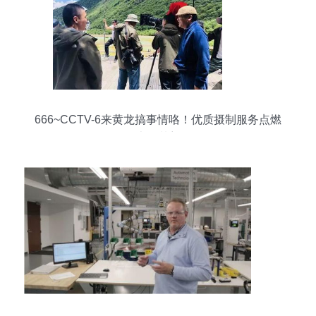
666~CCTV-6来黄龙搞事情咯！优质摄制服务点燃
光影梦想