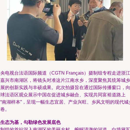
央电视台法语国际频道（CGTN Français）摄制组专程走进浙
省嘉兴市南湖区，将镜头对准这片江南水乡，深度聚焦其统筹城
发展的创新实践与丰硕成果。此次拍摄旨在通过国际传播窗口，
全球法语区观众展示中国在促进城乡融合、实现共同富裕道路上
的“南湖样本”，呈现一幅生态宜居、产业兴旺、乡风文明的现代城
画卷。
以生态为基，勾勒绿色发展底色
摄制组的首站深入南湖区的美丽乡村。蜿蜒清澈的河道、白墙黛