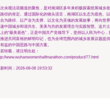
此次央视法语频道的聚焦，是对南湖区多年来积极探索统筹城乡
展路径的肯定。通过国际化的镜头语言，南湖区以生态为底色、
融合为路径、以产业为支撑、以文化为灵魂的发展故事，将向世
传递中国城乡和谐共生、美美与共的发展理念与实践智慧。这片
地上的“最美底色”，正是中国共产党领导下，坚持以人民为中心，
实推进共同富裕的鲜明印记，也为全球范围内的城乡发展议题提
了有益的中国思路与中国方案。
如若转载，请注明出处：
ttp://www.wuhanwomenhalfmarathon.com/product/77.html
新时间：2026-08-08 19:53:32